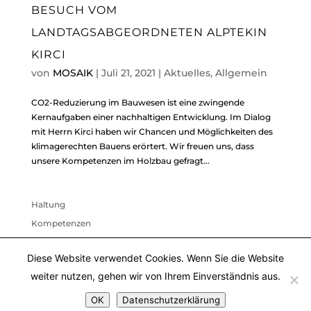
BESUCH VOM
LANDTAGSABGEORDNETEN ALPTEKIN
KIRCI
von
MOSAIK
|
Juli 21, 2021
|
Aktuelles
,
Allgemein
CO2-Reduzierung im Bauwesen ist eine zwingende
Kernaufgaben einer nachhaltigen Entwicklung. Im Dialog
mit Herrn Kirci haben wir Chancen und Möglichkeiten des
klimagerechten Bauens erörtert. Wir freuen uns, dass
unsere Kompetenzen im Holzbau gefragt...
Haltung
Kompetenzen
Team
Diese Website verwendet Cookies. Wenn Sie die Website
Auszeichnungen / Veröffentlichungen
weiter nutzen, gehen wir von Ihrem Einverständnis aus.
OK
Datenschutzerklärung