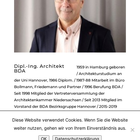
Dipl.-Ing. Architekt
1959 in Hamburg geboren
BDA
/ Architekturstudium an
der Uni Hannover, 1986 Diplom. / 1987-88 Mitarbeit im Büro
Bollmann, Friedemann und Partner / 1996 Berufung BDA /
Seit 1998 Mitglied der Vertreterversammlung der
Architektenkammer Niedersachsen / Seit 2013 Mitglied im
Vorstand der BDA Bezirksgruppe Hannover / 2015-2019
Vorsitzender der BDA Bezirksgruppe Hannover / Seit 2018
Diese Website verwendet Cookies. Wenn Sie die Website
Präsident der Architektenkammer Niedersachsen / Seit
1989 planbox bzw. büro MOSAIK.
weiter nutzen, gehen wir von Ihrem Einverständnis aus.
OK
Datenschutzerklärung